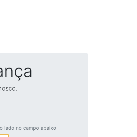
ança
nosco.
ao lado no campo abaixo