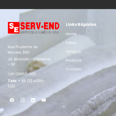
Links Rápidos
Home
Sobre
Rua Prudente de
Serviços
Moraes, 580
Jd. Alvorada - Diadema
Produtos
- SP
Contato
CEP 09960-500
Tels:
+ 55 (11) 4066-
5312