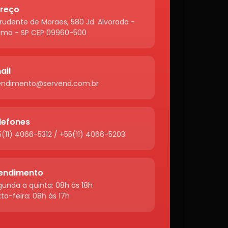
reço
rudente de Moraes, 580 Jd. Alvorada -
ema - SP CEP 09960-500
ail
endimento@servend.com.br
lefones
(11) 4066-5312 / +55(11) 4066-5203
endimento
unda a quinta: 08h às 18h
ta-feira: 08h às 17h