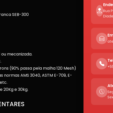
Ende
Rua P
Branca SEB-300
Diad
Em
at
l ou mecanizada.
Te
.
+55
icrons (90% passa pela malha 120 Mesh)
as normas AMS 3040, ASTM E-709, E-
etc.
At
e 20Kg e 30kg.
Seg
Sex
ENTARES