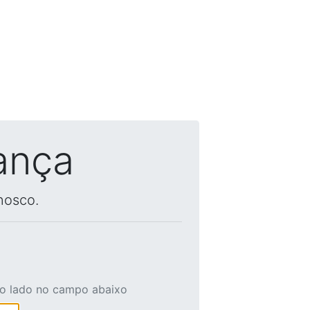
ança
nosco.
ao lado no campo abaixo