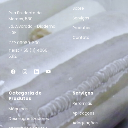
Sobre
Rua Prudente de
Serviços
Moraes, 580
Jd. Alvorada - Diadema
Produtos
- SP
Contato
CEP 09960-500
Tels:
+ 55 (11) 4066-
5312
Categoria de
Serviços
Produtos
Reformas
Máquinas
Aplicações
Desmagnetizadores
Adequações