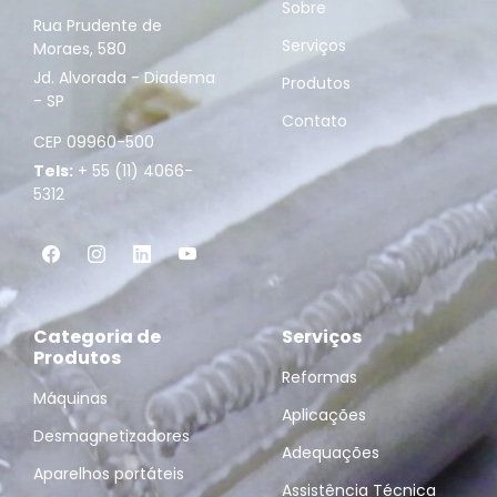
Sobre
Rua Prudente de
Serviços
Moraes, 580
Jd. Alvorada - Diadema
Produtos
- SP
Contato
CEP 09960-500
Tels:
+ 55 (11) 4066-
5312
Categoria de
Serviços
Produtos
Reformas
Máquinas
Aplicações
Desmagnetizadores
Adequações
Aparelhos portáteis
Assistência Técnica