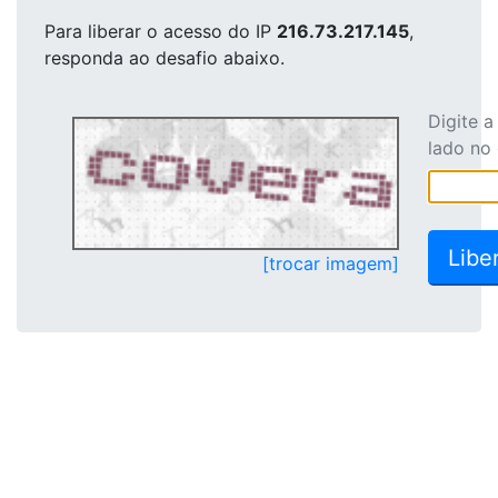
Para liberar o acesso
do IP
216.73.217.145
,
responda ao desafio abaixo.
Digite 
lado no
[trocar imagem]